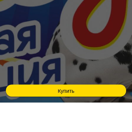
Купить
Театрально-цирковое шоу для всей семьи !
Лабубу в цирке "Пушистая Революция"
Уникальный формат семейного развлечения,
яркие номера с четвероногими друзьями,