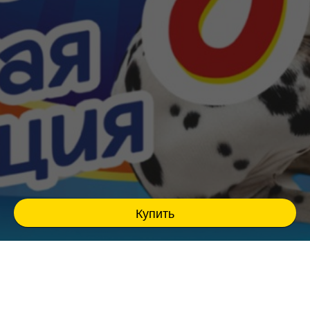
Купить
Театрально-цирковое шоу для всей семьи !
Лабубу в цирке "Пушистая Революция"
Уникальный формат семейного развлечения,
яркие номера с четвероногими друзьями,